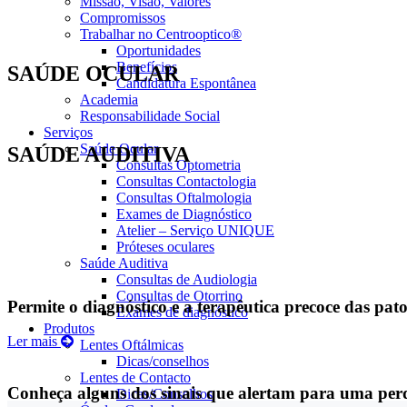
Missão, Visão, Valores
Compromissos
Trabalhar no Centrooptico®
Oportunidades
Benefícios
SAÚDE
OCULAR
Candidatura Espontânea
Academia
Responsabilidade Social
Serviços
Saúde Ocular
SAÚDE
AUDITIVA
Consultas Optometria
Consultas Contactologia
Consultas Oftalmologia
Exames de Diagnóstico
Atelier – Serviço UNIQUE
Próteses oculares
Saúde Auditiva
Consultas de Audiologia
Consultas de Otorrino
Permite o diagnóstico e a terapêutica precoce das pato
Exames de diagnóstico
Produtos
Ler mais
Lentes Oftálmicas
Dicas/conselhos
Lentes de Contacto
Conheça alguns dos sinais que alertam para uma per
Dicas/Conselhos