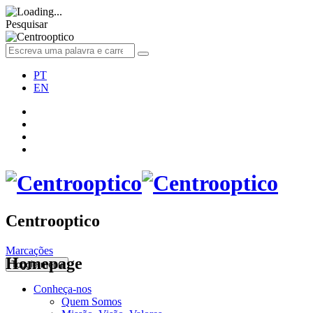
Pesquisar
PT
EN
Centrooptico
Marcações
Homepage
Toggle menu
Conheça-nos
Quem Somos