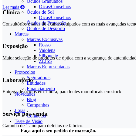
Óculos Graduados
Dicas/Conselhos
Ler mais
Clínica
Óculos de Sol
Dicas/Conselhos
Óculos de Protecção
Consultórios e salas de exame equipados com as mais avançadas tecno
Óculos de Desporto
Marcas
Marcas Exclusivas
Rosso
Exposição
Vaiolens
Silhouette
Maior selecção de produtos de óptica com a segurança de autenticidade
ZEISS
Marcas Representadas
Protocolos
Seguradoras
Laboratório
Entidades
Financiamento
Entrega de óculos em 1 hora, para lentes monofocais em stock.
Novidades
Blog
Campanhas
Lojas
Serviço pós-venda
Contactos
Teste de Visão
Garantia de 1 ano para defeitos de fabrico.
Faça aqui o seu pedido de marcação.