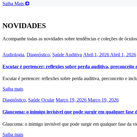
Saiba Mais
NOVIDADES
Acompanhe todas as novidades sobre tendências e coleções de óculos, 
Categorias
Posted
Audiologia
,
Diagnóstico
,
Saúde Auditiva
Abril 1, 2026
Abril 1, 2026
on
Escutar é pertencer: reflexões sobre perda auditiva, preconceito 
Escutar é pertencer: reflexões sobre perda auditiva, preconceito e incl
Saiba mais
Categorias
Posted
Diagnóstico
,
Saúde Ocular
Março 19, 2026
Março 19, 2026
on
Glaucoma: o inimigo invisível que pode surgir em qualquer fase 
Glaucoma: o inimigo invisível que pode surgir em qualquer fase da v
Saiba mais